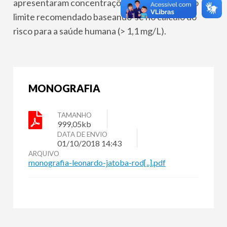
apresentaram concentrações de flúor acima do
limite recomendado baseando-se no cálculo do
risco para a saúde humana (> 1,1 mg/L).
MONOGRAFIA
TAMANHO
999,05kb
DATA DE ENVIO
01/10/2018 14:43
ARQUIVO
monografia-leonardo-jatoba-rod[..].pdf