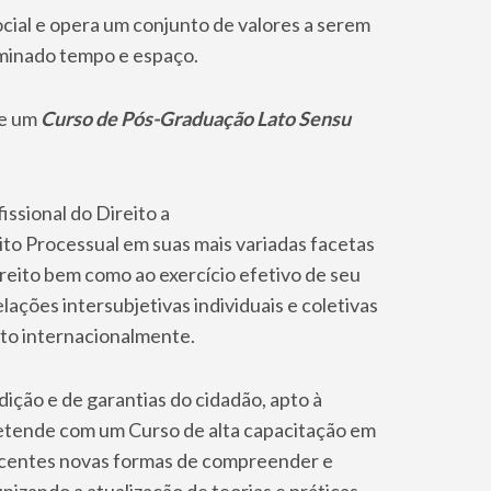
ocial e opera um conjunto de valores a serem
rminado tempo e espaço.
de um
Curso de Pós-Graduação Lato Sensu
issional do Direito a
eito Processual em suas mais variadas facetas
ireito bem como ao exercício efetivo de seu
ções intersubjetivas individuais e coletivas
to internacionalmente.
ição e de garantias do cidadão, apto à
pretende com um Curso de alta capacitação em
scentes novas formas de compreender e
zando a atualização de teorias e práticas