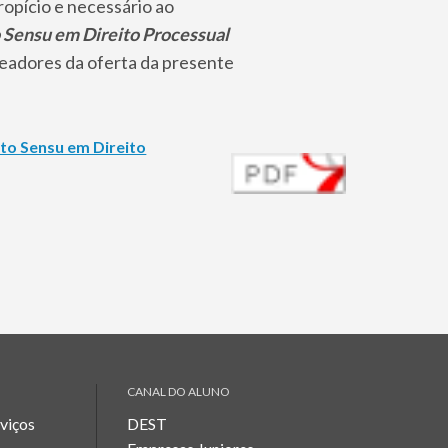
opício e necessário ao
 Sensu em Direito Processual
teadores da oferta da presente
to Sensu em Direito
CANAL DO ALUNO
rviços
DEST