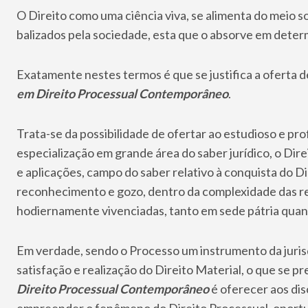
O Direito como uma ciência viva, se alimenta do meio s
balizados pela sociedade, esta que o absorve em dete
Exatamente nestes termos é que se justifica a oferta 
em Direito Processual Contemporâneo
.
Trata-se da possibilidade de ofertar ao estudioso e prof
especialização em grande área do saber jurídico, o Dir
e aplicações, campo do saber relativo à conquista do D
reconhecimento e gozo, dentro da complexidade das rela
hodiernamente vivenciadas, tanto em sede pátria quan
Em verdade, sendo o Processo um instrumento da jurisd
satisfação e realização do Direito Material, o que se 
Direito Processual Contemporâneo
é oferecer aos di
empreender o fenômeno do Direito Processual, oportuni