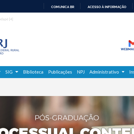
COMUNICA BR
ACESSO À INFORMAÇÃO
IR
rodapé
[4]
PARA
O
CONTEÚDO
SIG
Biblioteca
Publicações
NPJ
Administrativo
In