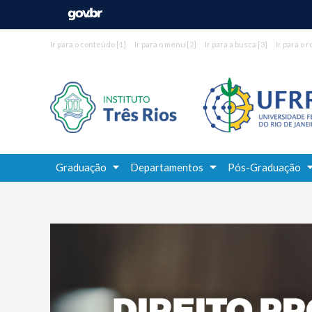
Ir para o conteúdo
[1]
Ir para o menu
[2]
Ir para a busca
[3]
Ir para o 
Graduação
Departamentos
Pós-Graduação