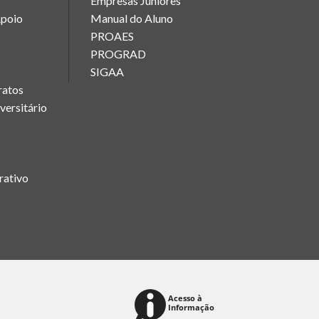
Empresas Juniores
Apoio
Manual do Aluno
PROAES
PROGRAD
SIGAA
ratos
versitário
rativo