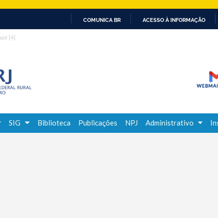
COMUNICA BR
ACESSO À INFORMAÇÃO
IR
dapé
[4]
PARA
O
CONTEÚDO
SIG
Biblioteca
Publicações
NPJ
Administrativo
In