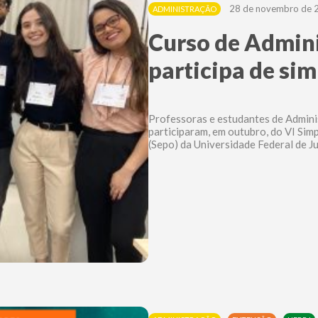
28 de novembro de 
ADMINISTRAÇÃO
Curso de Admini
participa de si
Professoras e estudantes de Admini
participaram, em outubro, do VI Si
(Sepo) da Universidade Federal de Ju