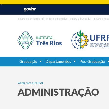
Ir para o conteúdo
[1]
Ir para o menu
[2]
Ir para a busca
[3]
Ir para o ro
Graduação
Departamentos
Pós-Graduação
Voltar para a INICIAL
ADMINISTRAÇÃO