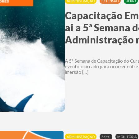
ADMINISTRAÇÃO
EXTENSÃO
UFRRJ
Capacitação Em
ai a 5ª Semana 
Administração 
A 5ª Semana de Capacitação do Curs
evento, marcado para ocorrer entre 
imersão […]
ADMINISTRAÇÃO
Edital
MONITORIA