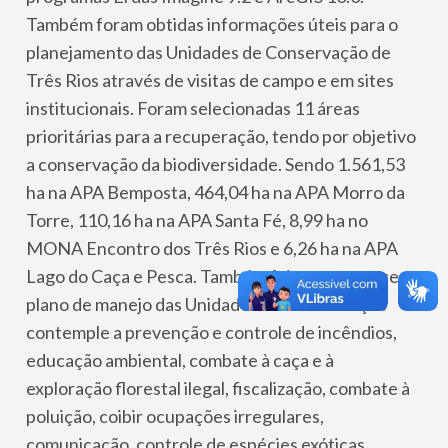
Também foram obtidas informações úteis para o
planejamento das Unidades de Conservação de
Três Rios através de visitas de campo e em sites
institucionais. Foram selecionadas 11 áreas
prioritárias para a recuperação, tendo por objetivo
a conservação da biodiversidade. Sendo 1.561,53
ha na APA Bemposta, 464,04 ha na APA Morro da
Torre, 110,16 ha na APA Santa Fé, 8,99 ha no
MONA Encontro dos Três Rios e 6,26 ha na APA
Lago do Caça e Pesca. Também foi proposto que o
plano de manejo das Unidades de Conservação
contemple a prevenção e controle de incêndios,
educação ambiental, combate à caça e à
exploração florestal ilegal, fiscalização, combate à
poluição, coibir ocupações irregulares,
comunicação, controle de espécies exóticas