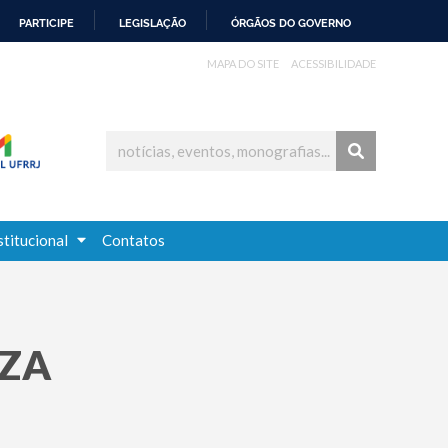
PARTICIPE
LEGISLAÇÃO
ÓRGÃOS DO GOVERNO
MAPA DO SITE
ACESSIBILIDADE
stitucional
Contatos
UZA