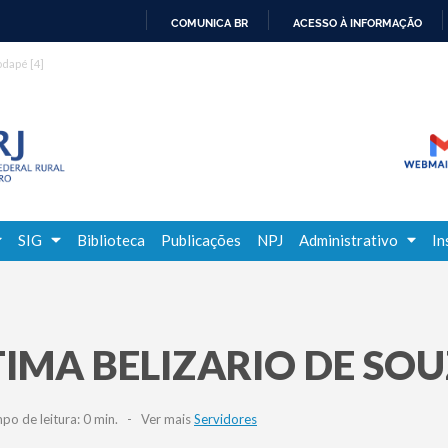
COMUNICA BR
ACESSO À INFORMAÇÃO
IR
rodapé
[4]
PARA
O
CONTEÚDO
SIG
Biblioteca
Publicações
NPJ
Administrativo
In
TIMA BELIZARIO DE SO
 de leitura: 0 min. - Ver mais
Servidores