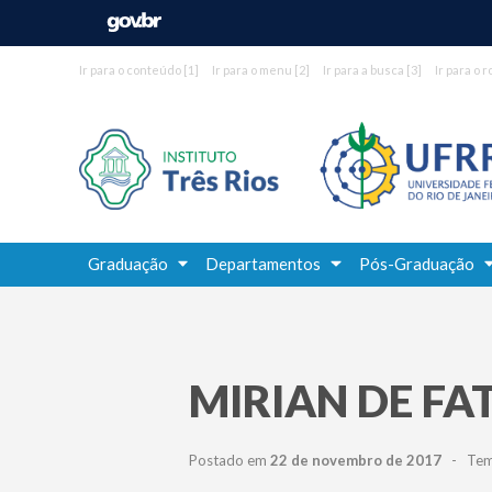
Ir para o conteúdo
[1]
Ir para o menu
[2]
Ir para a busca
[3]
Ir para o 
Graduação
Departamentos
Pós-Graduação
MIRIAN DE FA
Postado em
22 de novembro de 2017
- Tempo