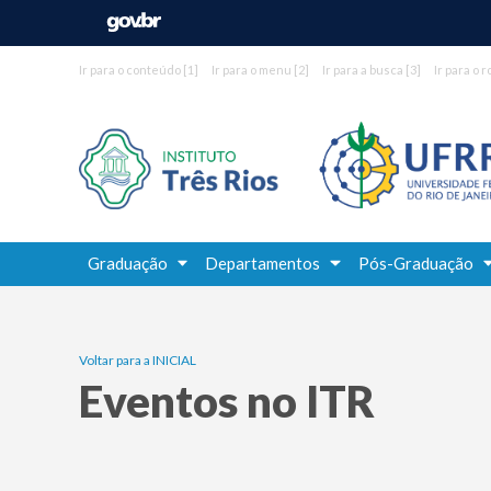
Ir para o conteúdo
[1]
Ir para o menu
[2]
Ir para a busca
[3]
Ir para o 
Graduação
Departamentos
Pós-Graduação
Voltar para a INICIAL
Eventos no ITR