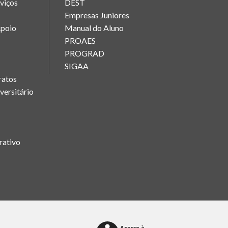
rviços
DEST
Empresas Juniores
Apoio
Manual do Aluno
PROAES
PROGRAD
SIGAA
ratos
versitário
rativo