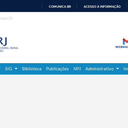
COMUNICA BR
ACESSO À INFORMAÇÃO
IR
rodapé
[4]
PARA
O
CONTEÚDO
SIG
Biblioteca
Publicações
NPJ
Administrativo
In