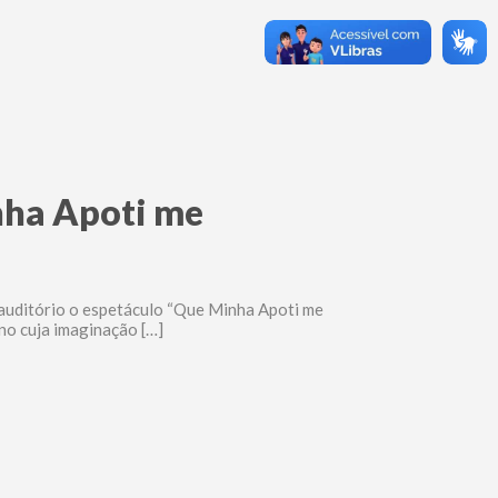
nha Apoti me
 auditório o espetáculo “Que Minha Apoti me
no cuja imaginação […]