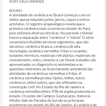
ALVES GALLO ANDRADE
RESUMO
A atividade de cerâmica no Brasil começou com os
índios que produziam potes, jarros, copos e outros
artefatos. O registro arqueológico revela que a
primeira cerâmica mais ocorreu no estado do Pará,
pois utilizava diversas técnicas. No período colonial
houve a separação entre “cerâmica” e “olaria”. O setor
ceramista é dividido em nove segmentos, que são:
abrasivo; cerâmica branca; cerâmica de alta
tecnologia; cerâmica vermelha; fritas e corantes;
isolantes térmicos; materiais refratários; materiais de
revestimento; vidro, cimento e cal. Neste trabalho são
apresentados os diagnósticos ambientais e as
questões referentes ao licenciamento ambiental das
atividades de cerâmicas vermelhas e fritas. A
cerâmica vermelha produz tijolos, telhas, tubos
cerâmicos, entre outros, que são utilizados na
construção civil. No Estado do Rio de Janeiro a
cerâmica vermelha utiliza 70% de argila produzida no
estado. Os polos de Campos Goytacazes, Itaboraí,
Médio Vale do Paraíba do Sul são os principais
produtores no estado do Rio de Janeiro. A cerâmica de