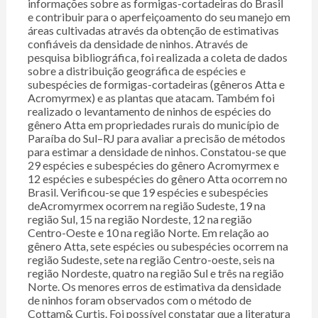
informações sobre as formigas-cortadeiras do Brasil
e contribuir para o aperfeiçoamento do seu manejo em
áreas cultivadas através da obtenção de estimativas
confiáveis da densidade de ninhos. Através de
pesquisa bibliográfica, foi realizada a coleta de dados
sobre a distribuição geográfica de espécies e
subespécies de formigas-cortadeiras (gêneros Atta e
Acromyrmex) e as plantas que atacam. Também foi
realizado o levantamento de ninhos de espécies do
gênero Atta em propriedades rurais do município de
Paraíba do Sul–RJ para avaliar a precisão de métodos
para estimar a densidade de ninhos. Constatou-se que
29 espécies e subespécies do gênero Acromyrmex e
12 espécies e subespécies do gênero Atta ocorrem no
Brasil. Verificou-se que 19 espécies e subespécies
deAcromyrmex ocorrem na região Sudeste, 19 na
região Sul, 15 na região Nordeste, 12 na região
Centro-Oeste e 10 na região Norte. Em relação ao
gênero Atta, sete espécies ou subespécies ocorrem na
região Sudeste, sete na região Centro-oeste, seis na
região Nordeste, quatro na região Sul e três na região
Norte. Os menores erros de estimativa da densidade
de ninhos foram observados com o método de
Cottam& Curtis. Foi possível constatar que a literatura