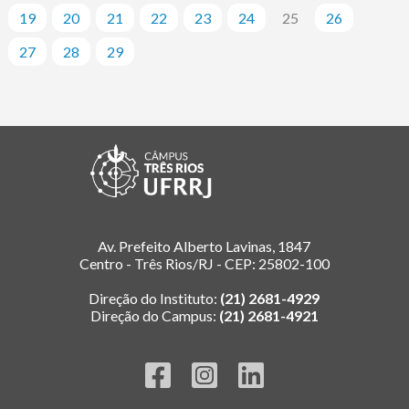
19
20
21
22
23
24
25
26
27
28
29
Av. Prefeito Alberto Lavinas, 1847
Centro - Três Rios/RJ - CEP: 25802-100
Direção do Instituto:
(21) 2681-4929
Direção do Campus:
(21) 2681-4921