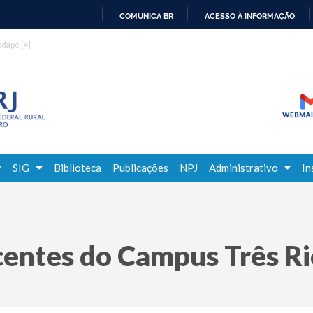
COMUNICA BR
ACESSO À INFORMAÇÃO
IR
rodapé
[4]
PARA
O
CONTEÚDO
SIG
Biblioteca
Publicações
NPJ
Administrativo
In
centes do Campus Três Ri