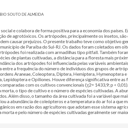
 FÁBIO SOUTO DE ALMEIDA
 social e colabora de forma positiva para a economia dos países.
ão de agrotóxicos. Os artrópodes, principalmente os insetos, são 
odem causar prejuízos. O presente trabalho teve como objetivo ger
município de Paraíba do Sul-RJ. Os dados foram coletados em oito
rtrópodes foi realizada com armadilhas tipo pitfall. Também fora
ies de plantas cultivadas, a distância para a floresta mais próxim
dância dos artrópodes foi influenciada pelas variáveis ambientais
a entre a frequência do número de indivíduos dos grupos de artró
 ordens Araneae, Coleoptera, Diptera, Hemiptera, Hymenoptera e 
, Lepidoptera e Opiliones. Houve diferença significativa entre as 
o comparadas com os cultivos convencionais (χ2= 1433,9; p < 0,01)
morta, o tipo de cultivo e o número de espécies cultivadas. A a
os. Além disso, o tamanho da área cultivada foi a variável que mai
ciou a abundância de coleópteros e a temperatura do ar foi a que m
gânicos em razão dos agricultores que adotam esse sistema agrícola
ra morta e pelo número de espécies cultivadas geralmente ser maior