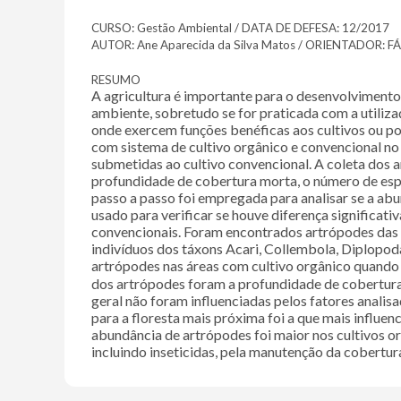
CURSO: Gestão Ambiental / DATA DE DEFESA: 12/2017
AUTOR: Ane Aparecida da Silva Matos / ORIENTADOR:
RESUMO
A agricultura é importante para o desenvolvimento
ambiente, sobretudo se for praticada com a utilizaç
onde exercem funções benéficas aos cultivos ou p
com sistema de cultivo orgânico e convencional no 
submetidas ao cultivo convencional. A coleta dos a
profundidade de cobertura morta, o número de espéc
passo a passo foi empregada para analisar se a abun
usado para verificar se houve diferença significativ
convencionais. Foram encontrados artrópodes das
indivíduos dos táxons Acari, Collembola, Diplopoda
artrópodes nas áreas com cultivo orgânico quand
dos artrópodes foram a profundidade de cobertura 
geral não foram influenciadas pelos fatores analisad
para a floresta mais próxima foi a que mais influen
abundância de artrópodes foi maior nos cultivos or
incluindo inseticidas, pela manutenção da cobertu