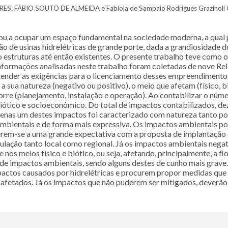
ES: FÁBIO SOUTO DE ALMEIDA e Fabíola de Sampaio Rodrigues Grazinoli 
assou a ocupar um espaço fundamental na sociedade moderna, a qual p
ação de usinas hidrelétricas de grande porte, dada a grandiosida
o estruturas até então existentes. O presente trabalho teve como o
 informações analisadas neste trabalho foram coletadas de nove R
tender as exigências para o licenciamento desses empreendimentos.
sua natureza (negativo ou positivo), o meio que afetam (físico, b
re (planejamento, instalação e operação). Ao contabilizar o nu
 biótico e socioeconômico. Do total de impactos contabilizados, d
enas um destes impactos foi caracterizado com natureza tanto posi
 ambientais e de forma mais expressiva. Os impactos ambientais po
rem-se a uma grande expectativa com a proposta de implantação 
pulação tanto local como regional. Já os impactos ambientais neg
os meios físico e biótico, ou seja, afetando, principalmente, a fl
de impactos ambientais, sendo alguns destes de cunho mais grave
os causados por hidrelétricas e procurem propor medidas que vis
fetados. Já os impactos que não puderem ser mitigados, devera