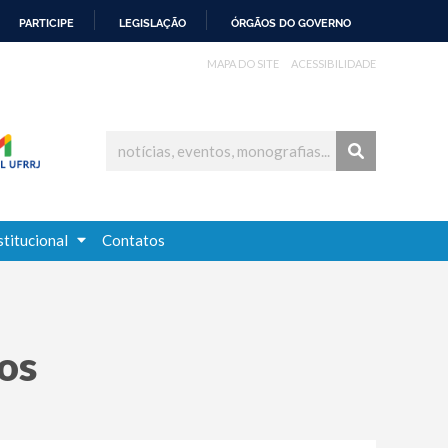
PARTICIPE
LEGISLAÇÃO
ÓRGÃOS DO GOVERNO
MAPA DO SITE
ACESSIBILIDADE
stitucional
Contatos
os