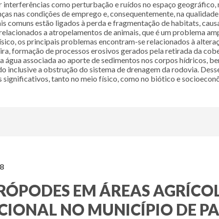
or interferências como perturbação e ruídos no espaço geográfi
s nas condições de emprego e, consequentemente, na qualidade de 
comuns estão ligados à perda e fragmentação de habitats, causad
elacionados a atropelamentos de animais, que é um problema ampl
ísico, os principais problemas encontram-se relacionados à alterac
ira, formação de processos erosivos gerados pela retirada da cob
 da água associada ao aporte de sedimentos nos corpos hídricos, be
ando inclusive a obstrução do sistema de drenagem da rodovia. D
ignificativos, tanto no meio físico, como no biótico e socioecono
18
́PODES EM ÁREAS AGRÍCO
ONAL NO MUNICÍPIO DE PAR