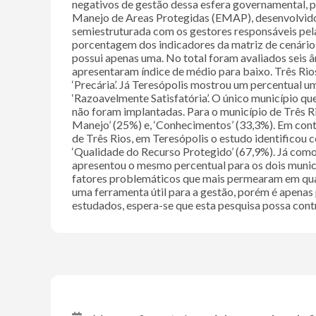
negativos de gestão dessa esfera governamental, por
Manejo de Areas Protegidas (EMAP), desenvolvido pel
semiestruturada com os gestores responsáveis pela
porcentagem dos indicadores da matriz de cenário 
possui apenas uma. No total foram avaliados seis âmb
apresentaram índice de médio para baixo. Três R
‘Precária’. Já Teresópolis mostrou um percentua
‘Razoavelmente Satisfatória’. O único município q
não foram implantadas. Para o município de Três 
Manejo’ (25%) e, ‘Conhecimentos’ (33,3%). Em contr
de Três Rios, em Teresópolis o estudo identifico
‘Qualidade do Recurso Protegido’ (67,9%). Já como
apresentou o mesmo percentual para os dois municíp
fatores problemáticos que mais permearam em quase 
uma ferramenta útil para a gestão, porém é apen
estudados, espera-se que esta pesquisa possa cont