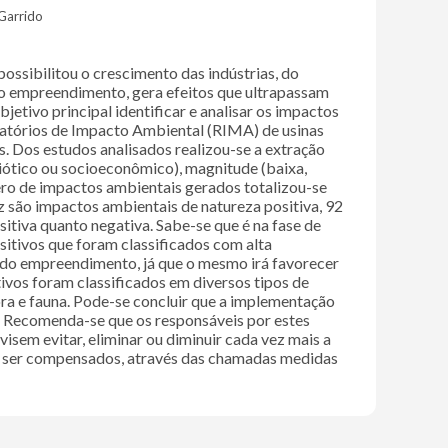
Garrido
ossibilitou o crescimento das indústrias, do
de do empreendimento, gera efeitos que ultrapassam
bjetivo principal identificar e analisar os impactos
elatórios de Impacto Ambiental (RIMA) de usinas
 Dos estudos analisados realizou-se a extração
iótico ou socioeconômico), magnitude (baixa,
́mero de impactos ambientais gerados totalizou-se
ez são impactos ambientais de natureza positiva, 92
tiva quanto negativa. Sabe-se que é na fase de
sitivos que foram classificados com alta
do empreendimento, já que o mesmo irá favorecer
ativos foram classificados em diversos tipos de
ora e fauna. Pode-se concluir que a implementação
. Recomenda-se que os responsáveis por estes
em evitar, eliminar ou diminuir cada vez mais a
̃o ser compensados, através das chamadas medidas