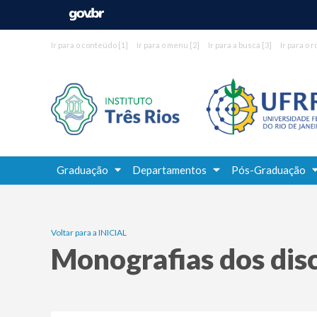
Ir para o conteúdo
[1]
Ir para o menu
[2]
Ir para a busca
[3]
Ir para o 
Graduação
Departamentos
Pós-Graduação
Voltar para a INICIAL
Monografias dos dis