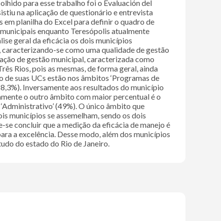
olhido para esse trabalho foi o Evaluación del
u na aplicação de questionário e entrevista
s em planilha do Excel para definir o quadro de
s municipais enquanto Teresópolis atualmente
ise geral da eficácia os dois municípios
5%, caracterizando-se como uma qualidade de gestão
ção de gestão municipal, caracterizada como
Três Rios, pois as mesmas, de forma geral, ainda
ão de suas UCs estão nos âmbitos ‘Programas de
58,3%). Inversamente aos resultados do município
amente o outro âmbito com maior percentual é o
‘Administrativo’ (49%). O único âmbito que
ois municípios se assemelham, sendo os dois
e concluir que a medição da eficácia de manejo é
ara a excelência. Desse modo, além dos municípios
udo do estado do Rio de Janeiro.