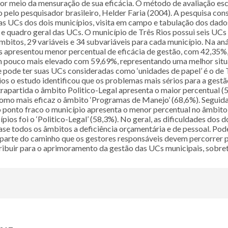
 meio da mensuração de sua eficácia. O método de avaliação esc
o pesquisador brasileiro, Helder Faria (2004). A pesquisa consisti
s UCs dos dois municípios, visita em campo e tabulação dos dado
e quadro geral das UCs. O município de Três Rios possui seis UC
itos, 29 variáveis e 34 subvariáveis para cada município. Na anál
ios apresentou menor percentual de eficácia de gestão, com 42,3
l um pouco mais elevado com 59,69%, representando uma melhor situa
ue pode ter suas UCs consideradas como ‘unidades de papel’ é o de 
Rios o estudo identificou que os problemas mais sérios para a gest
apartida o âmbito Politico-Legal apresenta o maior percentual (
u como mais eficaz o âmbito ‘Programas de Manejo’ (68,6%). Seguid
 ponto fraco o município apresenta o menor percentual no âmbito 
ios foi o ‘Politico-Legal’ (58,3%). No geral, as dificuldades dos d
todos os âmbitos a deficiência orçamentária e de pessoal. Pode-s
as parte do caminho que os gestores responsáveis devem percorrer p
ribuir para o aprimoramento da gestão das UCs municipais, sobret