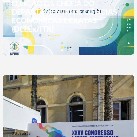
ELEIÇÃO DA CHEFIA DO
DEPARTAMENTO DE CIÊNCIAS
ECONÔMICAS E EXATAS
(DCEEx/ITR)
3 dias atrás