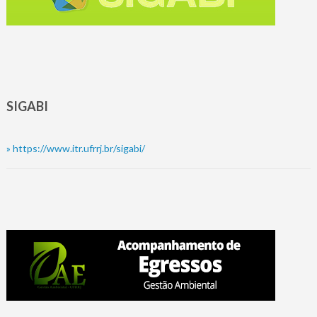
SIGABI
»
https://www.itr.ufrrj.br/sigabi/