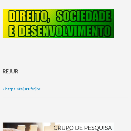
REJUR
»
https://rejur.ufrrj.br